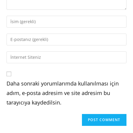
Enter
your
name
Enter
or
your
username
email
Enter
to
address
your
comment
to
website
comment
URL
Daha sonraki yorumlarımda kullanılması için
(optional)
adım, e-posta adresim ve site adresim bu
tarayıcıya kaydedilsin.