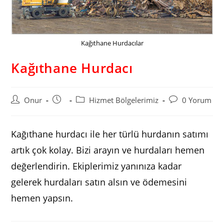
Kağıthane Hurdacılar
Kağıthane Hurdacı
Post
Post
Post
Post
Onur
Hizmet Bölgelerimiz
0 Yorum
author:
published:
category:
comments:
Kağıthane hurdacı ile her türlü hurdanın satımı
artık çok kolay. Bizi arayın ve hurdaları hemen
değerlendirin. Ekiplerimiz yanınıza kadar
gelerek hurdaları satın alsın ve ödemesini
hemen yapsın.