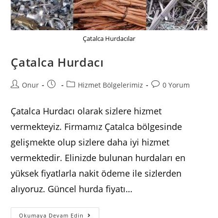
Çatalca Hurdacılar
Çatalca Hurdacı
Post
Post
Post
Post
Onur
Hizmet Bölgelerimiz
0 Yorum
author:
published:
category:
comments:
Çatalca Hurdacı olarak sizlere hizmet
vermekteyiz. Firmamız Çatalca bölgesinde
gelişmekte olup sizlere daha iyi hizmet
vermektedir. Elinizde bulunan hurdaları en
yüksek fiyatlarla nakit ödeme ile sizlerden
alıyoruz. Güncel hurda fiyatı…
Çatalca
Okumaya Devam Edin