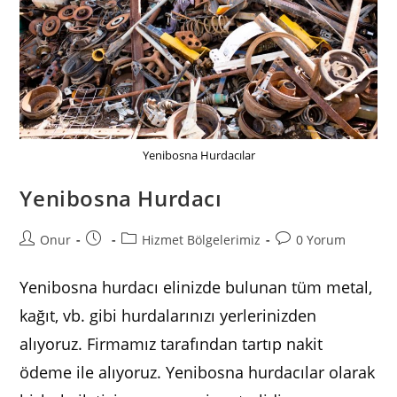
Yenibosna Hurdacılar
Yenibosna Hurdacı
Post
Post
Post
Post
Onur
Hizmet Bölgelerimiz
0 Yorum
author:
published:
category:
comments:
Yenibosna hurdacı elinizde bulunan tüm metal,
kağıt, vb. gibi hurdalarınızı yerlerinizden
alıyoruz. Firmamız tarafından tartıp nakit
ödeme ile alıyoruz. Yenibosna hurdacılar olarak