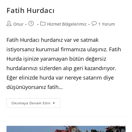
Fatih Hurdacı
Post
Post
Post
Post
Onur
Hizmet Bölgelerimiz
1 Yorum
author:
published:
category:
comments:
Fatih Hurdacı hurdanız var ve satmak
istiyorsanız kurumsal firmamıza ulaşınız. Fatih
Hurda işinize yaramayan bütün değersiz
hurdalarınızı sizlerden alıp geri kazandırıyor.
Eğer elinizde hurda var nereye satarım diye
düşünüyorsanız fatih…
Fatih
Okumaya Devam Edin
Hurdacı