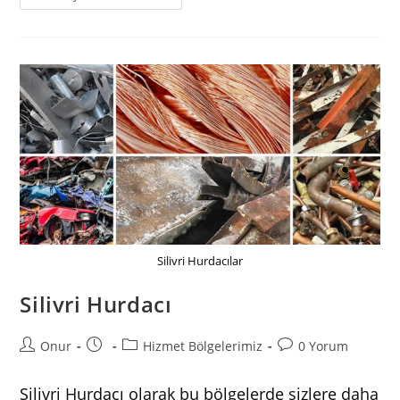
Hurdacı
Silivri Hurdacılar
Silivri Hurdacı
Post
Post
Post
Post
Onur
Hizmet Bölgelerimiz
0 Yorum
author:
published:
category:
comments:
Silivri Hurdacı olarak bu bölgelerde sizlere daha