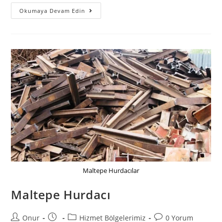
Küçükköy
Okumaya Devam Edin
Hurdacı
Maltepe Hurdacılar
Maltepe Hurdacı
Post
Post
Post
Post
Onur
Hizmet Bölgelerimiz
0 Yorum