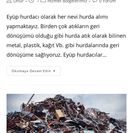
Post
Post
Post
Post
Onur
Hizmet Bölgelerimiz
0 Yorum
author:
published:
category:
comments:
Eyüp hurdacı olarak her nevi hurda alımı
yapmaktayız. Birden çok atıkların geri
dönüşümü olduğu gibi hurda atık olarak bilinen
metal, plastik, kağıt Vb. gibi hurdalarında geri
dönüşüme sağlıyoruz. Eyüp hurdacılar…
Eyüp
Okumaya Devam Edin
Hurdacı