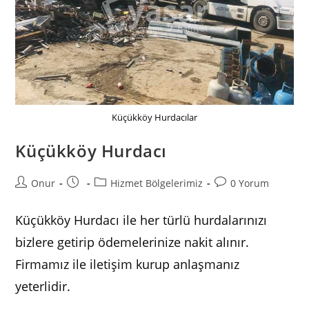
Küçükköy Hurdacılar
Küçükköy Hurdacı
Post
Post
Post
Post
Onur
Hizmet Bölgelerimiz
0 Yorum
author:
published:
category:
comments:
Küçükköy Hurdacı ile her türlü hurdalarınızı
bizlere getirip ödemelerinize nakit alınır.
Firmamız ile iletişim kurup anlaşmanız
yeterlidir.