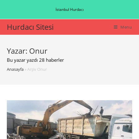
Skip
İstanbul Hurdacı
to
content
Hurdacı Sitesi
Menu
Yazar:
Onur
Bu yazar yazdı 28 haberler
Anasayfa
»
Arşiv Onur