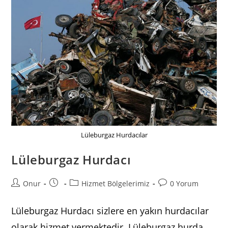
Lüleburgaz Hurdacılar
Lüleburgaz Hurdacı
Post
Post
Post
Post
Onur
Hizmet Bölgelerimiz
0 Yorum
author:
published:
category:
comments:
Lüleburgaz Hurdacı sizlere en yakın hurdacılar
olarak hizmet vermektedir. Lüleburgaz hurda