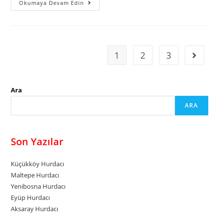
Esenler
Okumaya Devam Edin
Hurdacı
1
2
3
Go to t
Ara
ARA
Son Yazılar
Küçükköy Hurdacı
Maltepe Hurdacı
Yenibosna Hurdacı
Eyüp Hurdacı
Aksaray Hurdacı