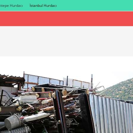
ttepe Hurdacı
İstanbul Hurdacı