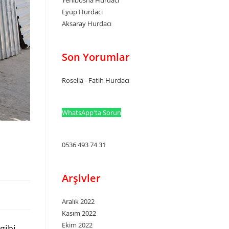
Yenibosna Hurdacı
Eyüp Hurdacı
Aksaray Hurdacı
Son Yorumlar
Rosella
-
Fatih Hurdacı
WhatsApp'ta Sorun
0536 493 74 31
Arşivler
Aralık 2022
Kasım 2022
Ekim 2022
gibi