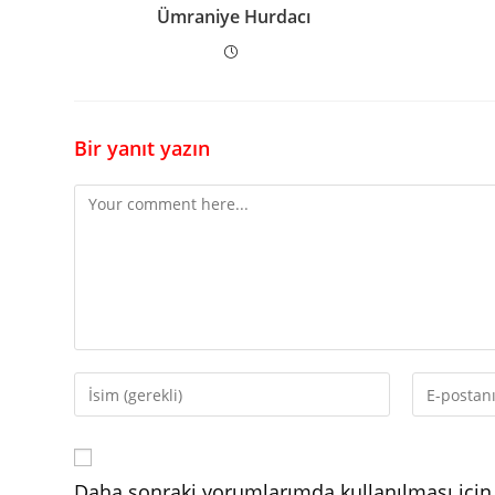
Ümraniye Hurdacı
Bir yanıt yazın
Comment
Enter
Enter
your
your
name
email
or
address
Daha sonraki yorumlarımda kullanılması için 