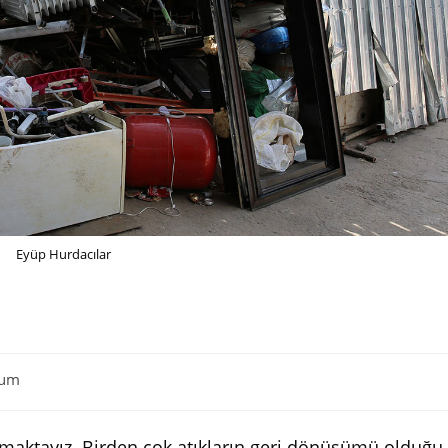
Eyüp Hurdacılar
rum
:
maktayız. Birden çok atıkların geri dönüşümü olduğu 