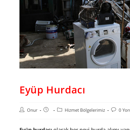
Eyüp Hurdacı
Post
Post
Post
Post
Onur
Hizmet Bölgelerimiz
0 Yo
author:
published:
category:
comments
Eyüp hurdacı
olarak her nevi hurda alımı yap